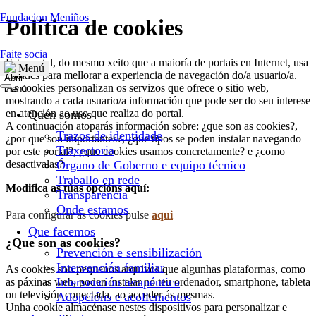
Fundacion Meniños
Política de cookies
Faite socia
Este portal, do mesmo xeito que a maioría de portais en Internet, usa
Menú
cookies para mellorar a experiencia de navegación do/a usuario/a.
As cookies personalizan os servizos que ofrece o sitio web,
mostrando a cada usuario/a información que pode ser do seu interese
Quen somos
en atención ao uso que realiza do portal.
A continuación atoparás información sobre: ¿que son as cookies?,
Trazos de identidade
¿por que son importantes?, ¿que tipos se poden instalar navegando
Traxectoria
por este portal?, ¿que cookies usamos concretamente? e ¿como
desactivalas?
Órgano de Goberno e equipo técnico
Traballo en rede
Modifica as túas opcións aquí:
Transparencia
Onde estamos
Para configurar as cookies pulse
aqui
Que facemos
¿Que son as cookies?
Prevención e sensibilización
Intervención familiar
As cookies son pequenos arquivos que algunhas plataformas, como
Intervención terapéutica
as páxinas web, poden instalar no teu ordenador, smartphone, tableta
ou televisión conectada, ao acceder ás mesmas.
Adopcións e acollementos
Unha cookie almacénase nestes dispositivos para personalizar e