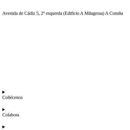
Avenida de Cádiz 5, 2º esquerda (Edificio A Milagrosa) A Coruña
981 269 955
meninos@meninos.org
Coñécenos
Colabora