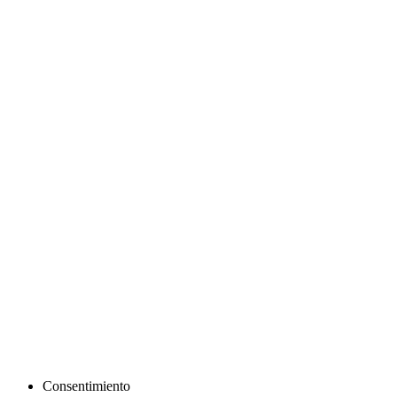
Como podemos axudarche?
Queres traballar en Meniños?
Onde estamos
Aviso Legal
Política de Privacidade
Política de Cookies
Accesibilidade web
Consentimiento