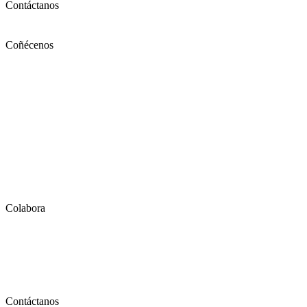
Contáctanos
Coñécenos
Como protexemos á infancia
Trazos de identidade
Traxectoria
Órgano de Goberno e equipo técnico
Traballo en rede
Transparencia
Colabora
Faite socia ou socio
Fai unha doazón
Legado solidario
Contáctanos