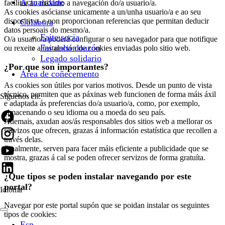
Actualidade
facilitar ao máximo a navegación do/a usuario/a.
As cookies asócianse unicamente a un/unha usuario/a e ao seu
dispositivo, e non proporcionan referencias que permitan deducir
Colabora
datos persoais do mesmo/a.
Faite socia
O/a usuario/a poderá configurar o seu navegador para que notifique
Fai unha doazón
ou rexeite a instalación de cookies enviadas polo sitio web.
Legado solidario
¿Por que son importantes?
Área de coñecemento
As cookies son útiles por varios motivos. Desde un punto de vista
técnico, permiten que as páxinas web funcionen de forma máis áxil
Síguenos en:
e adaptada ás preferencias do/a usuario/a, como, por exemplo,
almacenando o seu idioma ou a moeda do seu país.
Ademais, axudan aos/ás responsables dos sitios web a mellorar os
servizos que ofrecen, grazas á información estatística que recollen a
través delas.
Finalmente, serven para facer máis eficiente a publicidade que se
mostra, grazas á cal se poden ofrecer servizos de forma gratuíta.
¿Que tipos se poden instalar navegando por este
portal?
Idioma
Navegar por este portal supón que se poidan instalar os seguintes
tipos de cookies:
Esp